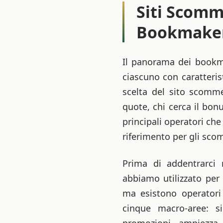
Siti Scomme
Bookmake
Il panorama dei bookma
ciascuno con caratteris
scelta del sito scomme
quote, chi cerca il bo
principali operatori che
riferimento per gli scom
Prima di addentrarci n
abbiamo utilizzato per
ma esistono operatori 
cinque macro-aree: si