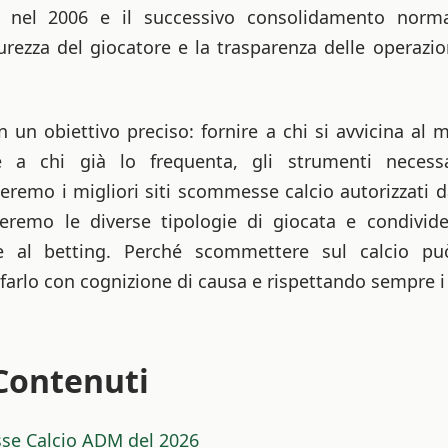
ata nel 2006 e il successivo consolidamento nor
rezza del giocatore e la trasparenza delle operazion
 un obiettivo preciso: fornire a chi si avvicina a
e a chi già lo frequenta, gli strumenti necess
zeremo i migliori siti scommesse calcio autorizzati 
eremo le diverse tipologie di giocata e condivid
le al betting. Perché scommettere sul calcio pu
farlo con cognizione di causa e rispettando sempre i p
 Contenuti
sse Calcio ADM del 2026