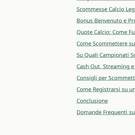
Scommesse Calcio Lega
Bonus Benvenuto e Pro
Quote Calcio: Come Fu
Come Scommettere sul C
Su Quali Campionati S
Cash Out, Streaming e 
Consigli per Scommetter
Come Registrarsi su u
Conclusione
Domande Frequenti sui