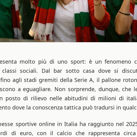
presenta molto più di uno sport: è un fenomeno c
e classi sociali. Dal bar sotto casa dove si disc
fino agli stadi gremiti della Serie A, il pallone ro
iescono a eguagliare. Non sorprende, dunque, che 
 posto di rilievo nelle abitudini di milioni di ital
nto dove la conoscenza tattica può tradursi in qualco
esse sportive online in Italia ha raggiunto nel 202
rdi di euro, con il calcio che rappresenta circa