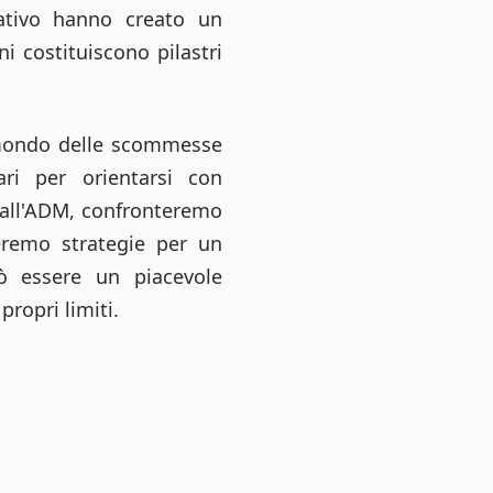
mativo hanno creato un
i costituiscono pilastri
l mondo delle scommesse
ari per orientarsi con
dall'ADM, confronteremo
eremo strategie per un
ò essere un piacevole
ropri limiti.