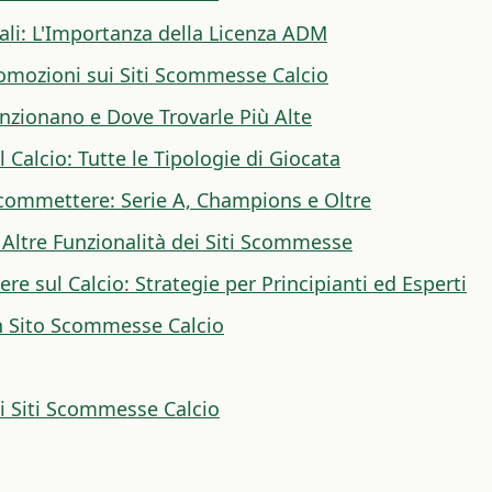
li: L'Importanza della Licenza ADM
mozioni sui Siti Scommesse Calcio
nzionano e Dove Trovarle Più Alte
alcio: Tutte le Tipologie di Giocata
commettere: Serie A, Champions e Oltre
Altre Funzionalità dei Siti Scommesse
e sul Calcio: Strategie per Principianti ed Esperti
n Sito Scommesse Calcio
 Siti Scommesse Calcio