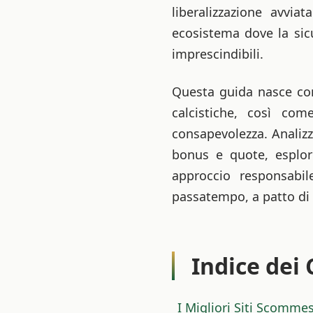
liberalizzazione avvi
ecosistema dove la sicu
imprescindibili.
Questa guida nasce con
calcistiche, così com
consapevolezza. Analiz
bonus e quote, esplor
approccio responsabi
passatempo, a patto di 
Indice dei
I Migliori Siti Scomme