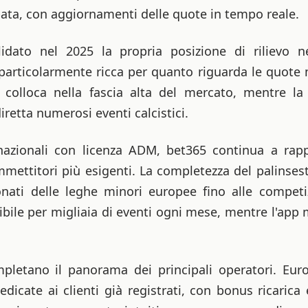
ata, con aggiornamenti delle quote in tempo reale.
idato nel 2025 la propria posizione di rilievo 
articolarmente ricca per quanto riguarda le quote m
 colloca nella fascia alta del mercato, mentre la
iretta numerosi eventi calcistici.
nazionali con licenza ADM, bet365 continua a rap
mmettitori più esigenti. La completezza del palinsesto
nati delle leghe minori europee fino alle compet
ibile per migliaia di eventi ogni mese, mentre l'app 
letano il panorama dei principali operatori. Euro
edicate ai clienti già registrati, con bonus ricarica