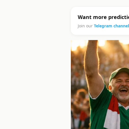
Want more predicti
Join our
Telegram channel