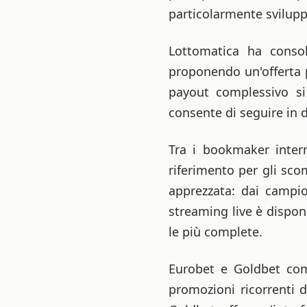
particolarmente svilupp
Lottomatica ha consol
proponendo un'offerta p
payout complessivo si
consente di seguire in d
Tra i bookmaker inter
riferimento per gli sco
apprezzata: dai campio
streaming live è dispon
le più complete.
Eurobet e Goldbet comp
promozioni ricorrenti d