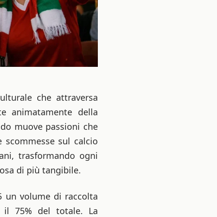
ulturale che attraversa
ute animatamente della
tondo muove passioni che
le scommesse sul calcio
iani, trasformando ogni
sa di più tangibile.
5 un volume di raccolta
 il 75% del totale. La