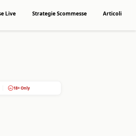
e Live
Strategie Scommesse
Articoli
18+ Only
18+