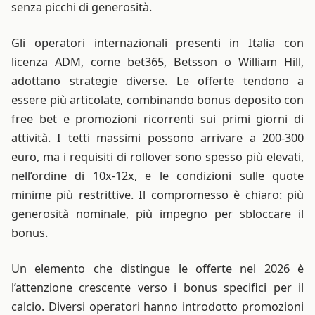
senza picchi di generosità.
Gli operatori internazionali presenti in Italia con
licenza ADM, come bet365, Betsson o William Hill,
adottano strategie diverse. Le offerte tendono a
essere più articolate, combinando bonus deposito con
free bet e promozioni ricorrenti sui primi giorni di
attività. I tetti massimi possono arrivare a 200-300
euro, ma i requisiti di rollover sono spesso più elevati,
nell’ordine di 10x-12x, e le condizioni sulle quote
minime più restrittive. Il compromesso è chiaro: più
generosità nominale, più impegno per sbloccare il
bonus.
Un elemento che distingue le offerte nel 2026 è
l’attenzione crescente verso i bonus specifici per il
calcio. Diversi operatori hanno introdotto promozioni