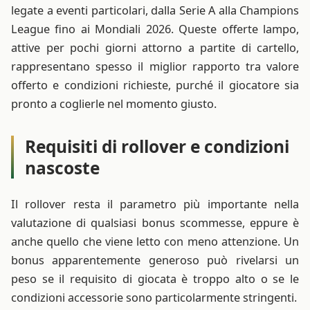
legate a eventi particolari, dalla Serie A alla Champions
League fino ai Mondiali 2026. Queste offerte lampo,
attive per pochi giorni attorno a partite di cartello,
rappresentano spesso il miglior rapporto tra valore
offerto e condizioni richieste, purché il giocatore sia
pronto a coglierle nel momento giusto.
Requisiti di rollover e condizioni
nascoste
Il rollover resta il parametro più importante nella
valutazione di qualsiasi bonus scommesse, eppure è
anche quello che viene letto con meno attenzione. Un
bonus apparentemente generoso può rivelarsi un
peso se il requisito di giocata è troppo alto o se le
condizioni accessorie sono particolarmente stringenti.