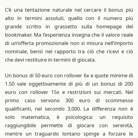
C’è una tentazione naturale nel cercare il bonus più
alto in termini assoluti, quello con il numero più
grande scritto in grassetto sulla homepage del
bookmaker. Ma l’esperienza insegna che il valore reale
di un’offerta promozionale non si misura nell’importo
nominale, bensì nel rapporto tra ciò che ricevi e ciò
che devi restituire in termini di giocata.
Un bonus di 50 euro con rollover 6x e quote minime di
1.50 vale oggettivamente di più di un bonus di 200
euro con rollover 15x e restrizioni sui mercati. Nel
primo caso servono 300 euro di scommesse
qualificanti, nel secondo 3.000. La differenza non è
solo matematica, è psicologica: un requisito
raggiungibile permette di giocare con serenità,
mentre un traguardo lontano spinge a forzare le