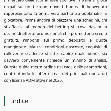
Il mercato delle scommesse sportive in Italia si gioca
ormai su un terreno dove i bonus di benvenuto
rappresentano la prima vera partita tra bookmaker e
giocatore. Prima ancora di piazzare una schedina, chi
si affaccia al mondo del betting si trova davanti a
decine di offerte promozionali che promettono crediti
gratuiti, rimborsi sul primo deposito e quote
maggiorate. Ma tra condizioni nascoste, requisiti di
rollover e scadenze strette, capire quale bonus sia
davvero conveniente richiede un minimo di analisi.
Questa guida mette ordine nel caos delle promozioni,
confrontando le offerte reali dei principali operatori
con licenza ADM attivi nel 2026.
Indice