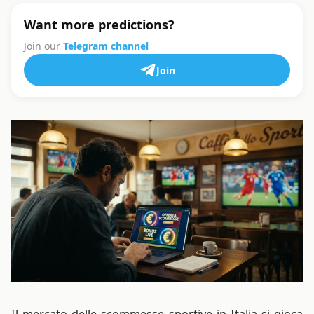
Want more predictions?
Join our
Telegram channel
Join