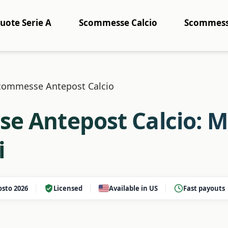
uote Serie A
Scommesse Calcio
Scommess
commesse Antepost Calcio
e Antepost Calcio: M
i
sto 2026
Licensed
Available in US
Fast payouts