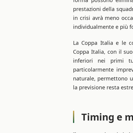
prestazioni della squad
in crisi avrà meno occ
individualmente e più f
La Coppa Italia e le 
Coppa Italia, con il su
inferiori nei primi 
particolarmente imprev
naturale, permettono u
la previsione resta est
Timing e m