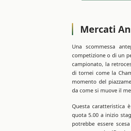
Mercati An
Una scommessa antep
competizione o di un pe
campionato, la retroces
di tornei come la Cham
momento del piazzame
da come si muove il me
Questa caratteristica 
quota 5.00 a inizio sta
potrebbe essere scesa 