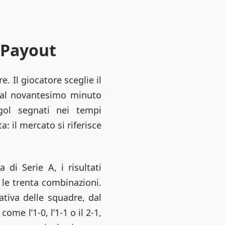
e Payout
re. Il giocatore sceglie il
to al novantesimo minuto
gol segnati nei tempi
: il mercato si riferisce
a di Serie A, i risultati
e le trenta combinazioni.
tiva delle squadre, dal
ome l’1-0, l’1-1 o il 2-1,