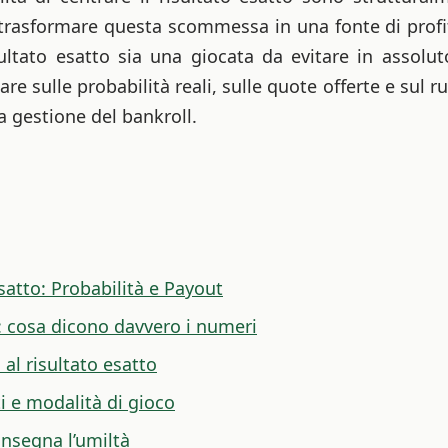
ò trasformare questa scommessa in una fonte di profi
isultato esatto sia una giocata da evitare in assolu
re sulle probabilità reali, sulle quote offerte e sul
 gestione del bankroll.
satto: Probabilità e Payout
: cosa dicono davvero i numeri
 al risultato esatto
i e modalità di gioco
nsegna l’umiltà