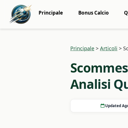
Principale
Bonus Calcio
Q
Principale
>
Articoli
>
S
Scommesse
Analisi Q
Updated Ago