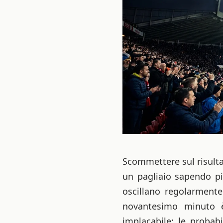
Scommettere sul risultat
un pagliaio sapendo pi
oscillano regolarmente
novantesimo minuto è
implacabile: le probab