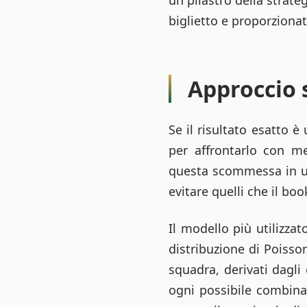
biglietto e proporziona
Approccio s
Se il risultato esatto
per affrontarlo con me
questa scommessa in una 
evitare quelli che il b
Il modello più utilizzat
distribuzione di Poisso
squadra, derivati dagli
ogni possibile combinaz