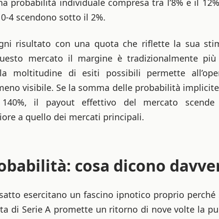
 probabilità individuale compresa tra l’8% e il 12%
 0-4 scendono sotto il 2%.
ni risultato con una quota che riflette la sua stima
uesto mercato il margine è tradizionalmente più 
 la moltitudine di esiti possibili permette all’oper
o visibile. Se la somma delle probabilità implicite di 
140%, il payout effettivo del mercato scende 
iore a quello dei mercati principali.
obabilità: cosa dicono davve
esatto esercitano un fascino ipnotico proprio perché
ita di Serie A promette un ritorno di nove volte la p