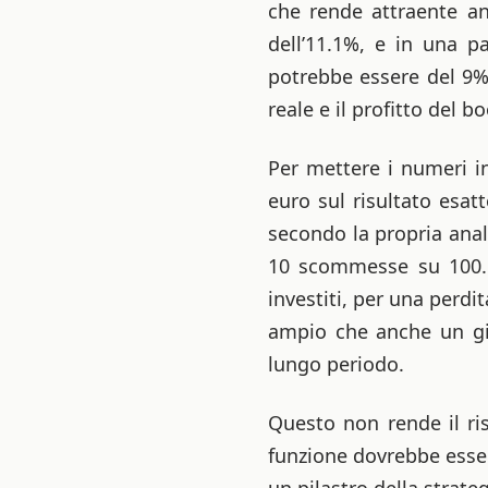
che rende attraente an
dell’11.1%, e in una p
potrebbe essere del 9%,
reale e il profitto del
Per mettere i numeri i
euro sul risultato esat
secondo la propria anali
10 scommesse su 100. 
investiti, per una perd
ampio che anche un gio
lungo periodo.
Questo non rende il ri
funzione dovrebbe esser
un pilastro della strate