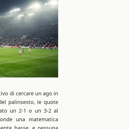
tivo di cercare un ago in
el palinsesto, le quote
nato un 2-1 o un 3-2 al
sconde una matematica
lmente basse, e nessuna